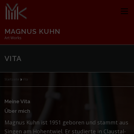
Zum
Inhalt
Menü
springen
MAGNUS KUHN
Art Works
BLOG
ANGEBOT
ÜBER MICH
FOTOS
VITA
SHOP
KONTAKT
NEWS
IMPRESSUM
Startseite
»
Vita
Meine Vita
Über mich
Magnus Kuhn ist 1951 geboren und stammt aus
Singen am Hohentwiel. Er studierte in Claustal-