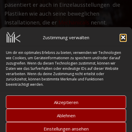
päsentiert er auch in Einzelausstellungen die
Plastiken wie auch seine beweglichen
Installationen, die er
Mechanicals
nennt.
Zustimmung verwalten
Um dir ein optimales Erlebnis zu bieten, verwenden wir Technologien
wie Cookies, um Geräteinformationen zu speichern und/oder darauf
zuzugreifen. Wenn du diesen Technologien zustimmst, können wir
Daten wie das Surfverhalten oder eindeutige IDs auf dieser Website
verarbeiten. Wenn du deine Zustimmung nicht erteilst oder
IMMER MAL WIEDER REINSCHAUEN, ES LOHNT SICH......
zurückziehst, können bestimmte Merkmale und Funktionen
beeinträchtigt werden.
Akzeptieren
Ablehnen
Einstellungen ansehen
Copyright © 2026 Magnus Kuhn